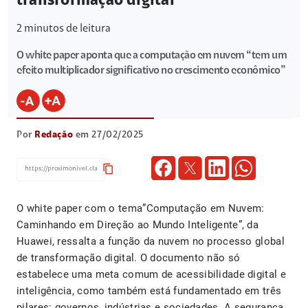
transformação digital
2
minutos de leitura
O white paper aponta que a computação em nuvem “tem um
efeito multiplicador significativo no crescimento econômico”
Por
Redação
em 27/02/2025
content_copy
O white paper com o tema”Computação em Nuvem:
Caminhando em Direção ao Mundo Inteligente”, da
Huawei, ressalta a função da nuvem no processo global
de transformação digital. O documento não só
estabelece uma meta comum de acessibilidade digital e
inteligência, como também está fundamentado em três
pilares: governos, indústrias e sociedades. A segurança