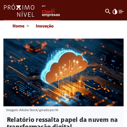
search
invert_colors
Home
>
Inovação
Imagem: Adobe Stock/ gerada por IA
Relatório ressalta papel da nuvem na