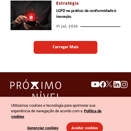
Estratégia
LGPD na prática: da conformidade à
inovação
31 jul, 2026
Carregar Mais
search
invert_colors
Utilizamos cookies e tecnologia para aprimorar sua
Menu
experiência de navegação de acordo com a
Política de
cookies
© 2026 Claro empresas. Todos os direitos reservados.
Gerenciar cookies
Aceitar cookies