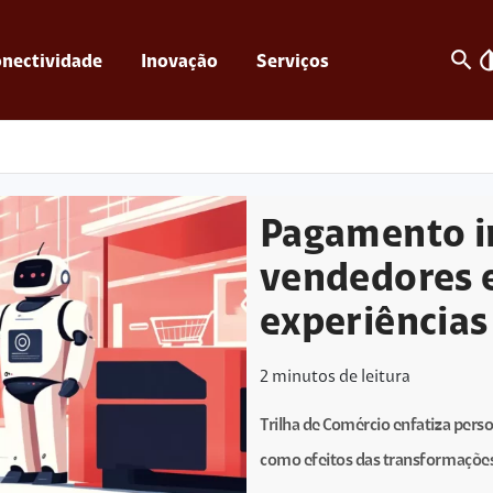
search
invert_c
nectividade
Inovação
Serviços
Pagamento in
vendedores 
experiências
2
minutos de leitura
Trilha de Comércio enfatiza perso
como efeitos das transformações