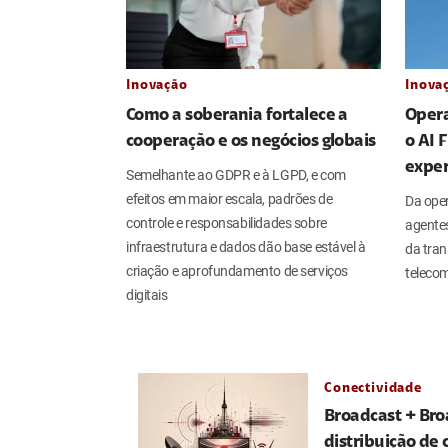
Inovação
Inova
Como a soberania fortalece a
Oper
cooperação e os negócios globais
o AI 
exper
Semelhante ao GDPR e à LGPD, e com
efeitos em maior escala, padrões de
Da ope
controle e responsabilidades sobre
agente
infraestrutura e dados dão base estável à
da tran
criação e aprofundamento de serviços
teleco
digitais
Conectividade
Broadcast + Bro
distribuição de