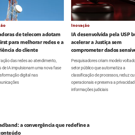
ção
Inovação
adoras de telecom adotam
IA desenvolvida pela USP b
First para melhorar redes e a
acelerar a Justiça sem
iência do cliente
comprometer dados sensív
ração das redes ao atendimento,
Pesquisadores criam modelo voltad
s de IA impulsionam uma nova fase
setor público que automatiza a
sformação digital nas
classificação de processos, reduz cu
municações
operacionais e preserva a privacida
informações judiciais
adband: a convergência que redefine a
 conteúdo