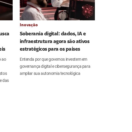
Inovação
usca
Soberania digital: dados, IA e
infraestrutura agora são ativos
eis
estratégicos para os países
o ao
Entenda por que governos investem em
governança digital e cibersegurança para
stos
ampliar sua autonomia tecnológica
de das