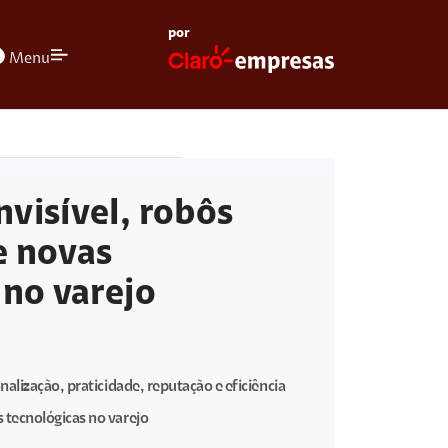
por
olors
Menu
visível, robôs
e novas
 no varejo
nalização, praticidade, reputação e eficiência
 tecnológicas no varejo