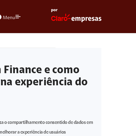
por
olors
Menu
 Finance e como
 na experiência do
iliza o compartilhamento consentido de dados em
elhorar a experiência de usuários