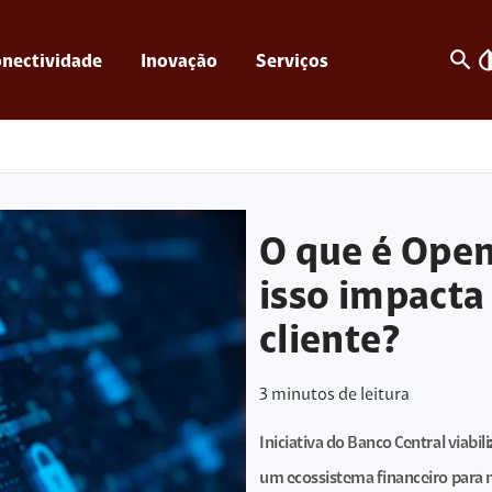
search
invert_c
nectividade
Inovação
Serviços
O que é Open
isso impacta
cliente?
3
minutos de leitura
Iniciativa do Banco Central viab
um ecossistema financeiro para m