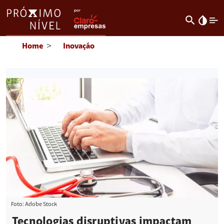
search
invert_colors
Home
>
Inovação
Foto: Adobe Stock
Tecnologias disruptivas impactam