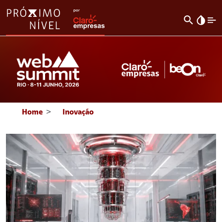
search
invert_colors
Home
>
Inovação