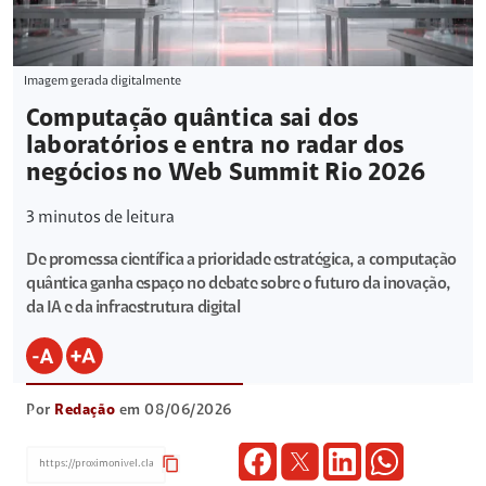
Imagem gerada digitalmente
Computação quântica sai dos
laboratórios e entra no radar dos
negócios no Web Summit Rio 2026
3
minutos de leitura
De promessa científica a prioridade estratégica, a computação
quântica ganha espaço no debate sobre o futuro da inovação,
da IA e da infraestrutura digital
Por
Redação
em 08/06/2026
content_copy