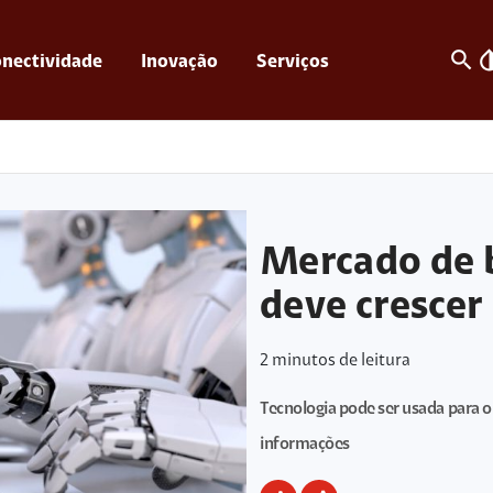
search
invert_c
nectividade
Inovação
Serviços
Mercado de b
deve crescer
2
minutos de leitura
Tecnologia pode ser usada para 
informações