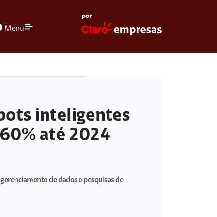
por
olors
Menu
ots inteligentes
 60% até 2024
o gerenciamento de dados e pesquisas de