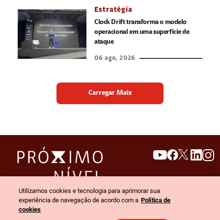
Estratégia
Clock Drift transforma o modelo
operacional em uma superfície de
ataque
06 ago, 2026
Carregar Mais
search
invert_colors
Utilizamos cookies e tecnologia para aprimorar sua
Menu
experiência de navegação de acordo com a
Política de
cookies