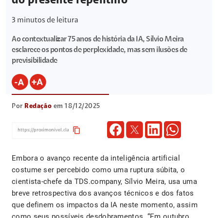
do presente repentino
3
minutos de leitura
Ao contextualizar 75 anos de história da IA, Sílvio Meira
esclarece os pontos de perplexidade, mas sem ilusões de
previsibilidade
Por
Redação
em 18/12/2025
content_copy
Embora o avanço recente da inteligência artificial
costume ser percebido como uma ruptura súbita, o
cientista-chefe da TDS.company, Sílvio Meira, usa uma
breve retrospectiva dos avanços técnicos e dos fatos
que definem os impactos da IA neste momento, assim
como seus possíveis desdobramentos. “Em outubro,