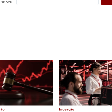
 no seu
ção
Inovação