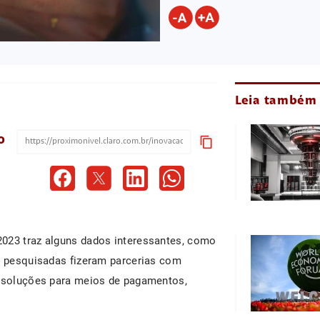
Leia também
o
content_copy
2023 traz alguns dados interessantes, como
as pesquisadas fizeram parcerias com
, soluções para meios de pagamentos,