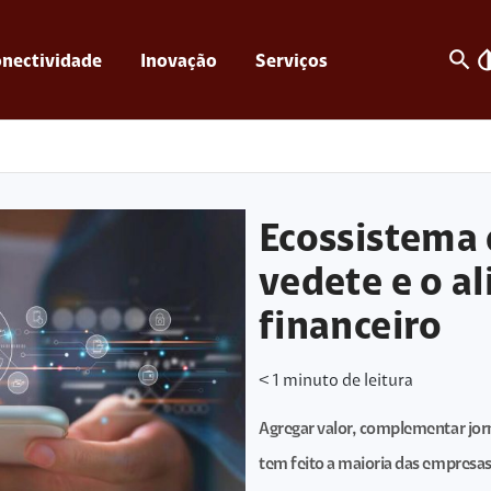
search
invert_c
nectividade
Inovação
Serviços
Ecossistema 
vedete e o al
financeiro
< 1
minuto de leitura
Agregar valor, complementar jorn
tem feito a maioria das empresas