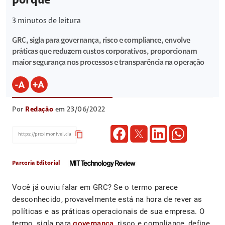
porquê
3
minutos de leitura
GRC, sigla para governança, risco e compliance, envolve
práticas que reduzem custos corporativos, proporcionam
maior segurança nos processos e transparência na operação
Por
Redação
em 23/06/2022
content_copy
Parceria Editorial
Você já ouviu falar em GRC? Se o termo parece
desconhecido, provavelmente está na hora de rever as
políticas e as práticas operacionais de sua empresa. O
termo, sigla para
governança
, risco e compliance, define