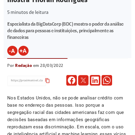
mostra Thoran Rodrigues
5
minutos de leitura
Especialista da BigDataCorp (BDC) mostra o poder da análise
de dados para pessoas e instituições, principalmente as
financeiras
Por
Redação
em 28/03/2022
content_copy
Nos Estados Unidos, não se pode analisar crédito com
base no endereço das pessoas. Isso porque a
segregação racial das cidades americanas faz com que
decisões baseadas em informações geográficas
reproduzam essa discriminação. Em escala, com o uso
de inteligência artificial e machine learning, esses vícios