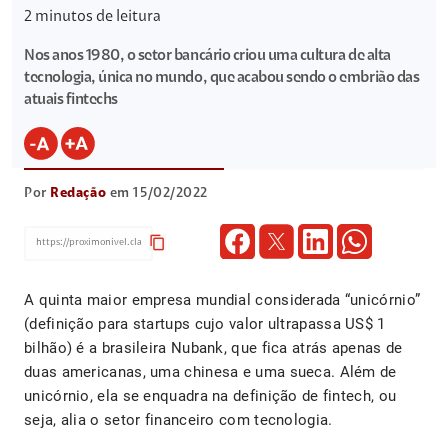
2
minutos de leitura
Nos anos 1980, o setor bancário criou uma cultura de alta
tecnologia, única no mundo, que acabou sendo o embrião das
atuais fintechs
Por
Redação
em 15/02/2022
content_copy
A quinta maior empresa mundial considerada “unicórnio”
(definição para startups cujo valor ultrapassa US$ 1
bilhão) é a brasileira Nubank, que fica atrás apenas de
duas americanas, uma chinesa e uma sueca. Além de
unicórnio, ela se enquadra na definição de fintech, ou
seja, alia o setor financeiro com tecnologia.