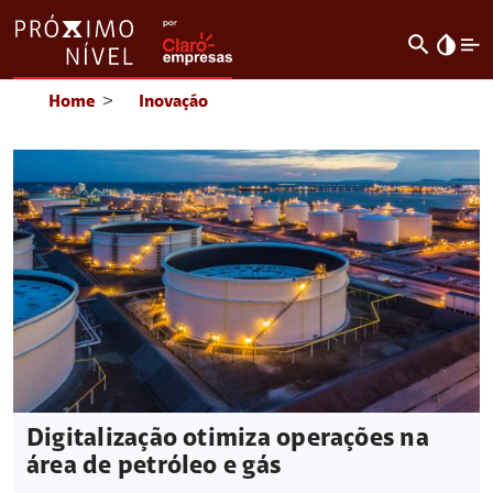
search
invert_colors
Home
>
Inovação
Digitalização otimiza operações na
área de petróleo e gás