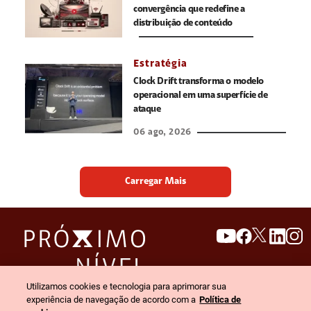
convergência que redefine a
distribuição de conteúdo
Estratégia
Clock Drift transforma o modelo
operacional em uma superfície de
ataque
06 ago, 2026
Carregar Mais
search
invert_colors
Utilizamos cookies e tecnologia para aprimorar sua
Menu
experiência de navegação de acordo com a
Política de