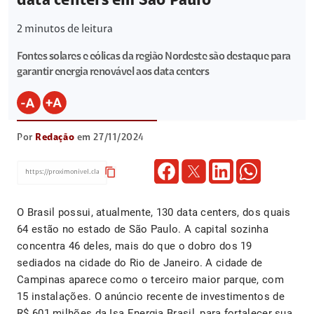
data centers em São Paulo
2
minutos de leitura
Fontes solares e eólicas da região Nordeste são destaque para
garantir energia renovável aos data centers
Por
Redação
em 27/11/2024
content_copy
O Brasil possui, atualmente, 130 data centers, dos quais
64 estão no estado de São Paulo. A capital sozinha
concentra 46 deles, mais do que o dobro dos 19
sediados na cidade do Rio de Janeiro. A cidade de
Campinas aparece como o terceiro maior parque, com
15 instalações. O anúncio recente de investimentos de
R$ 601 milhões da Isa Energia Brasil, para fortalecer sua