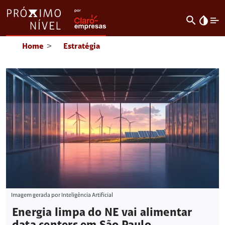
search
invert_colors
Home
>
Estratégia
Imagem gerada por Inteligência Artificial
Energia limpa do NE vai alimentar