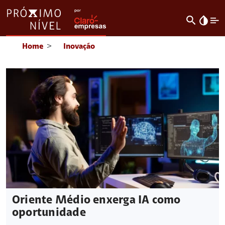
search
invert_colors
Home
>
Inovação
Oriente Médio enxerga IA como
oportunidade