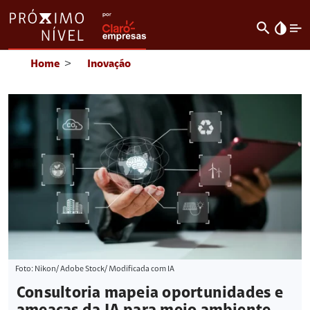
search
invert_colors
Home
>
Inovação
Foto: Nikon/ Adobe Stock/ Modificada com IA
Consultoria mapeia oportunidades e