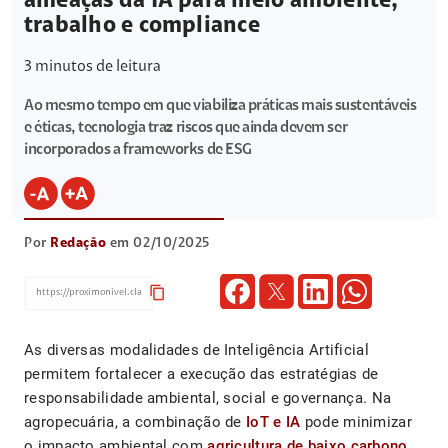
ameaças da IA para meio ambiente,
trabalho e compliance
3
minutos de leitura
Ao mesmo tempo em que viabiliza práticas mais sustentáveis
e éticas, tecnologia traz riscos que ainda devem ser
incorporados a frameworks de ESG
Por
Redação
em 02/10/2025
content_copy
As diversas modalidades de Inteligência Artificial
permitem fortalecer a execução das estratégias de
responsabilidade ambiental, social e governança. Na
agropecuária, a combinação de
IoT e IA
pode minimizar
o impacto ambiental com
agricultura de baixo carbono
.