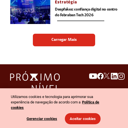
Estratégia
Deepfakes: confiança digital no centro
do Febraban Tech 2026
Carregar Mais
search
invert_colors
Utilizamos cookies e tecnologia para aprimorar sua
Menu
experiência de navegação de acordo com a
Política de
cookies
© 2026 Claro empresas. Todos os direitos reservados.
Gerenciar cookies
Aceitar cookies
Política de privacidade