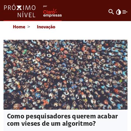
search
invert_colors
Home
>
Inovação
Como pesquisadores querem acabar
com vieses de um algoritmo?