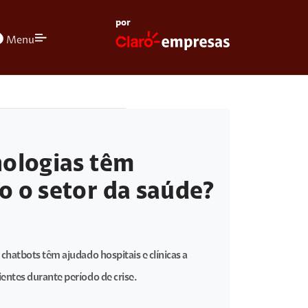
por
olors
Menu
nologias têm
 o setor da saúde?
chatbots têm ajudado hospitais e clínicas a
entes durante período de crise.