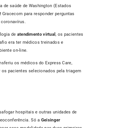
ema de saúde de Washington (Estados
t
Gracecom para responder perguntas
 coronavírus.
logia de
atendimento virtual
, os pacientes
fio era ter médicos treinados e
iente on-line.
ansferiu os médicos do Express Care,
r os pacientes selecionados pela triagem
afogar hospitais e outras unidades de
ideoconferência. Só a
Geisinger
ecer essa modalidade nas duas primeiras