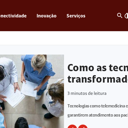
search
invert_c
nectividade
Inovação
Serviços
Como as tec
transformado
3
minutos de leitura
Tecnologias como telemedicina e 
garantirem atendimento aos paci