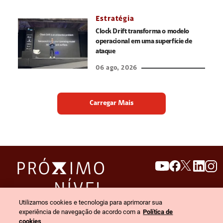
Estratégia
Clock Drift transforma o modelo
operacional em uma superfície de
ataque
06 ago, 2026
Carregar Mais
search
invert_colors
Utilizamos cookies e tecnologia para aprimorar sua
Menu
experiência de navegação de acordo com a
Política de
cookies