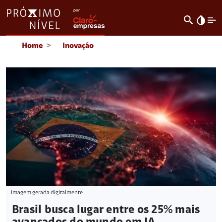
search
invert_colors
Home
>
Inovação
Imagem gerada digitalmente
Brasil busca lugar entre os 25% mais