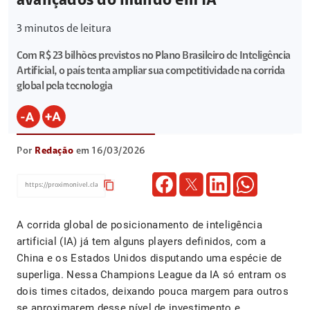
avançados do mundo em IA
3
minutos de leitura
Com R$ 23 bilhões previstos no Plano Brasileiro de Inteligência
Artificial, o país tenta ampliar sua competitividade na corrida
global pela tecnologia
Por
Redação
em 16/03/2026
content_copy
A corrida global de posicionamento de inteligência
artificial (IA) já tem alguns players definidos, com a
China e os Estados Unidos disputando uma espécie de
superliga. Nessa Champions League da IA só entram os
dois times citados, deixando pouca margem para outros
se aproximarem desse nível de investimento e