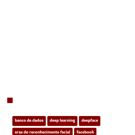
banco de dados
deep learning
deepface
eras do reconhecimento facial
Facebook