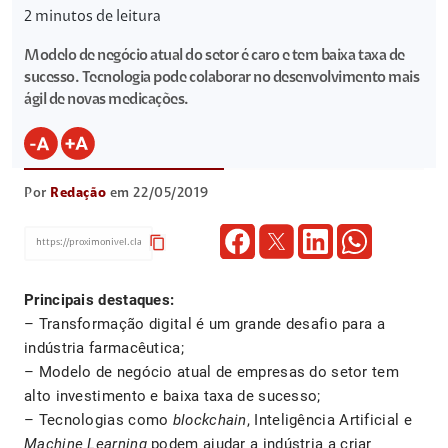
2
minutos de leitura
Modelo de negócio atual do setor é caro e tem baixa taxa de
sucesso. Tecnologia pode colaborar no desenvolvimento mais
ágil de novas medicações.
Por
Redação
em 22/05/2019
content_copy
Principais destaques:
– Transformação digital é um grande desafio para a
indústria farmacêutica;
– Modelo de negócio atual de empresas do setor tem
alto investimento e baixa taxa de sucesso;
– Tecnologias como
blockchain
, Inteligência Artificial e
Machine Learning
podem ajudar a indústria a criar