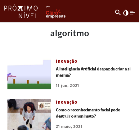
search
invert_colors
algoritmo
Inovação
A Inteligência Artificial é capaz de criar a si
mesma?
11 jun, 2021
Inovação
Como o reconhecimento facial pode
destruir o anonimato?
21 maio, 2021