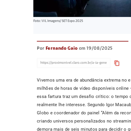
Foto: WL Imagens/ SET Expo 2025
Por
Fernando Gaio
em 19/08/2025
content_copy
Vivemos uma era de abundância extrema no en
milhões de horas de vídeo disponíveis onlin
essa fartura traz um desafio crítico: o tempo 
realmente lhe interesse. Segundo Igor Macauba
Globo e coordenador do painel “Além da reco
criando universos personalizados no streami
demora mais de seis minutos para decidir o qu