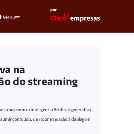
por
olors
Menu
iva na
ão do streaming
ostram como a Inteligência Artificial generativa
nsumir conteúdo, da recomendação à dublagem