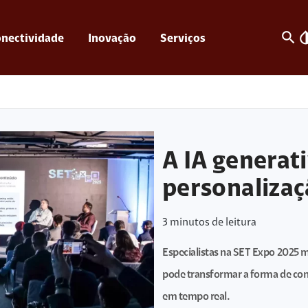
search
invert_c
nectividade
Inovação
Serviços
A IA generat
personalizaç
3
minutos de leitura
Especialistas na SET Expo 2025 m
pode transformar a forma de co
em tempo real.