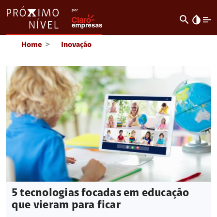
search
invert_colors
Home
>
Inovação
5 tecnologias focadas em educação
que vieram para ficar