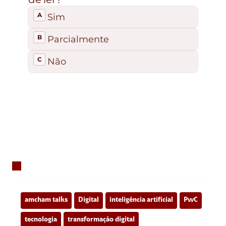
amcham talks
Digital
inteligência artificial
PwC
tecnologia
transformação digital