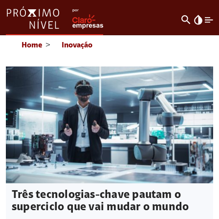
search
invert_colors
Home
>
Inovação
Três tecnologias-chave pautam o
superciclo que vai mudar o mundo