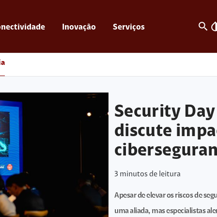
search
invert_c
nectividade
Inovação
Serviços
ia
Security Da
discute impa
cibersegura
3
minutos de leitura
Apesar de elevar os riscos de segu
uma aliada, mas especialistas al