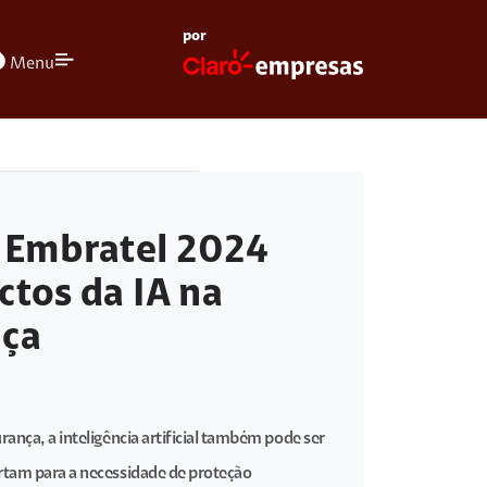
por
olors
Menu
y Embratel 2024
ctos da IA na
nça
rança, a inteligência artificial também pode ser
ertam para a necessidade de proteção