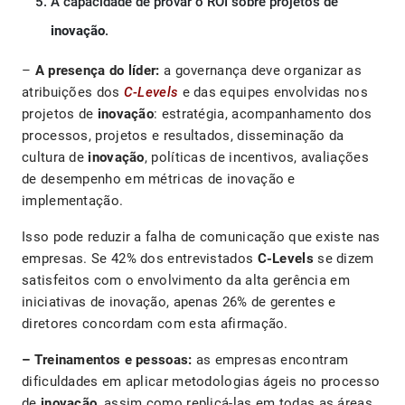
A capacidade de provar o ROI sobre projetos de
inovação
.
–
A presença do líder:
a governança deve organizar as
atribuições dos
C-Levels
e das equipes envolvidas nos
projetos de
inovação
: estratégia, acompanhamento dos
processos, projetos e resultados, disseminação da
cultura de
inovação
, políticas de incentivos, avaliações
de desempenho em métricas de inovação e
implementação.
Isso pode reduzir a falha de comunicação que existe nas
empresas. Se 42% dos entrevistados
C-Levels
se dizem
satisfeitos com o envolvimento da alta gerência em
iniciativas de inovação, apenas 26% de gerentes e
diretores concordam com esta afirmação.
– Treinamentos e pessoas:
as empresas encontram
dificuldades em aplicar metodologias ágeis no processo
de
inovação
, assim como replicá-las em todas as áreas