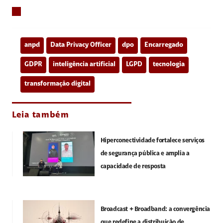
anpd
Data Privacy Officer
dpo
Encarregado
GDPR
inteligência artificial
LGPD
tecnologia
transformação digital
Leia também
Hiperconectividade fortalece serviços
de segurança pública e amplia a
capacidade de resposta
Broadcast + Broadband: a convergência
que redefine a distribuição de