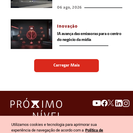
06 ago, 2026
Inovação
IA avança das emissoras para o centro
do negócio da mídia
Carregar Mais
search
invert_colors
Utilizamos cookies e tecnologia para aprimorar sua
Menu
experiência de navegação de acordo com a
Política de