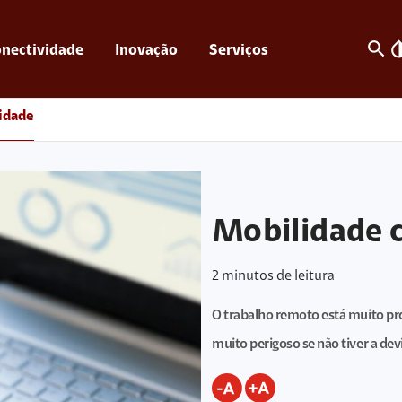
search
invert_c
nectividade
Inovação
Serviços
idade
Mobilidade 
2
minutos de leitura
O trabalho remoto está muito pres
muito perigoso se não tiver a dev