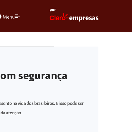
por
olors
Menu
com segurança
ente na vida dos brasileiros. E isso pode ser
ida atenção.