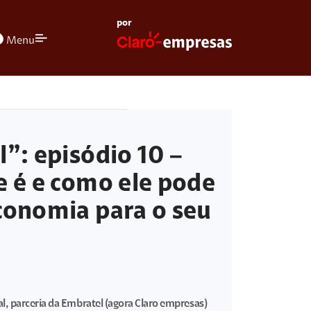
por
olors
Menu
l”: episódio 10 –
e é e como ele pode
conomia para o seu
al, parceria da Embratel (agora Claro empresas)