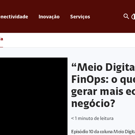
search
invert_c
nectividade
Inovação
Serviços
ia
“Meio Digita
FinOps: o qu
gerar mais e
negócio?
< 1
minuto de leitura
Episódio 10 da coluna Meio Digit