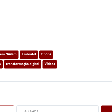
 em Nuvem
Embratel
finops
a
transformação digital
Vídeos