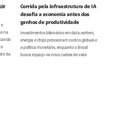
zir
Corrida pela infraestrutura de IA
desafia a economia antes dos
ganhos de produtividade
 e
a na
Investimentos bilionários em data centers,
locando
energia e chips pressionam custos globais e
ra
a política monetária, enquanto o Brasil
sto da
busca espaço na nova cadeia de valor