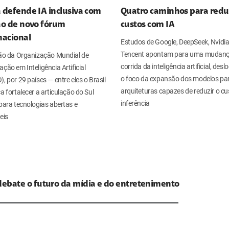
 defende IA inclusiva com
Quatro caminhos para redu
ão de novo fórum
custos com IA
nacional
Estudos de Google, DeepSeek, Nvidia
Tencent apontam para uma mudanç
ção da Organização Mundial de
corrida da inteligência artificial, des
ção em Inteligência Artificial
o foco da expansão dos modelos pa
, por 29 países — entre eles o Brasil
arquiteturas capazes de reduzir o cu
a fortalecer a articulação do Sul
inferência
para tecnologias abertas e
eis
ebate o futuro da mídia e do entretenimento