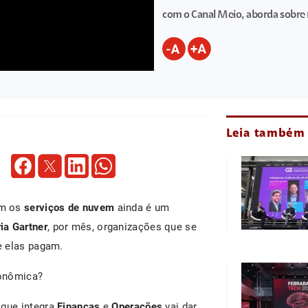
com o Canal Meio, aborda sobre 
Leia também
om os
serviços de nuvem
ainda é um
ia Gartner
, por mês, organizações que se
e elas pagam.
conômica?
 que integra
Finanças
e
Operações
vai dar