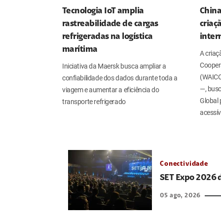
Tecnologia IoT amplia
China
rastreabilidade de cargas
criaç
refrigeradas na logística
inter
marítima
A cria
Coopera
Iniciativa da Maersk busca ampliar a
(WAICO)
confiabilidade dos dados durante toda a
—, busc
viagem e aumentar a eficiência do
Global 
transporte refrigerado
acessív
Conectividade
SET Expo 2026 d
05 ago, 2026