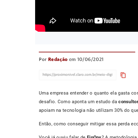
Por
Redação
em 10/06/2021
content_copy
Uma empresa entender o quanto ela gasta c
desafio. Como aponta um estudo da
consultor
apoiam na tecnologia não utilizam 30% do qu
Então, como conseguir mitigar essa perda e
Você já ouviu falar de
FinOps
? A metodologia