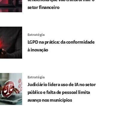
tendências que vão transformar o
setor financeiro
Estratégia
LGPD na prática: da conformidade
à inovação
Estratégia
Judiciário lidera uso de IA no setor
público e falta de pessoal limita
avanço nos municípios