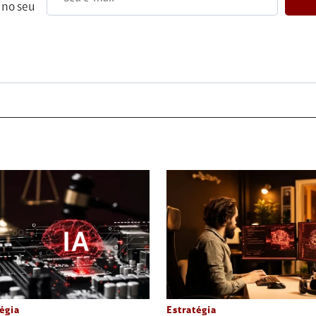
 no seu
égia
Estratégia