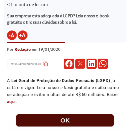
< 1
minuto de leitura
Sua empresa está adequada à LGPD? Leia nosso e-book
gratuito e tire suas dúvidas sobre a lei.
Por
Redação
em 19/01/2020
content_copy
A
Lei Geral de Proteção de Dados Pessoais (LGPD)
já
está em vigor. Leia nosso
e-book
gratuito e saiba como
se adequar e evitar multas de até R$ 50 milhões. Baixe
aqui
.