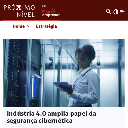
search
invert_colors
Home
>
Estratégia
Indústria 4.0 amplia papel da
segurança cibernética