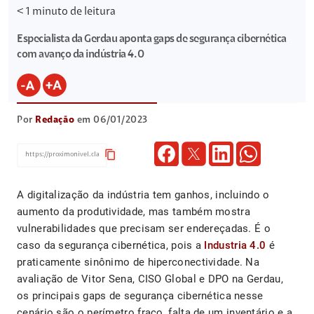
< 1
minuto de leitura
Especialista da Gerdau aponta gaps de segurança cibernética
com avanço da indústria 4.0
Por
Redação
em 06/01/2023
content_copy
A digitalização da indústria tem ganhos, incluindo o
aumento da produtividade, mas também mostra
vulnerabilidades que precisam ser endereçadas. É o
caso da segurança cibernética, pois a
Industria 4.0
é
praticamente sinônimo de hiperconectividade. Na
avaliação de Vitor Sena, CISO Global e DPO na Gerdau,
os principais gaps de segurança cibernética nesse
cenário são o perímetro fraco, falta de um inventário e a