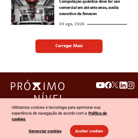
Computação quântica deve ter uso
comercial em até sete anos, avalia
executivo da Amazon
03 ago, 2026
Carregar Mais
search
invert_colors
Utilizamos cookies e tecnologia para aprimorar sua
Menu
experiência de navegação de acordo com a
Política de
cookies
© 2026 Claro empresas. Todos os direitos reservados.
Gerenciar cookies
Aceitar cookies
Política de privacidade