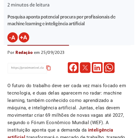
2
minutos de leitura
Pesquisa aponta potencial procura por profissionais de
machine learning e inteligência artificial
Por
Redação
em 25/09/2023
content_copy
O futuro do trabalho deve ser cada vez mais focado em
tecnologia, e duas delas aparecem no radar: machine
learning, também conhecido como aprendizado a
máquina, e inteligência artificial. Juntas, elas devem
movimentar criar 69 milhões de novas vagas até 2027,
segundo o Fórum Econômico Mundial (WEF). A
instituição aponta que a demanda da
inteligência
artificial
transformará o mercado de trabalho, trazendo