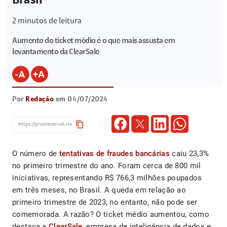
Brasil
2
minutos de leitura
Aumento do ticket médio é o que mais assusta em
levantamento da ClearSale
Por
Redação
em 04/07/2024
content_copy
O número de
tentativas de fraudes bancárias
caiu 23,3%
no primeiro trimestre do ano. Foram cerca de 800 mil
iniciativas, representando R$ 766,3 milhões poupados
em três meses, no Brasil. A queda em relação ao
primeiro trimestre de 2023, no entanto, não pode ser
comemorada. A razão? O ticket médio aumentou, como
destaca a
ClearSale
, empresa de inteligência de dados e