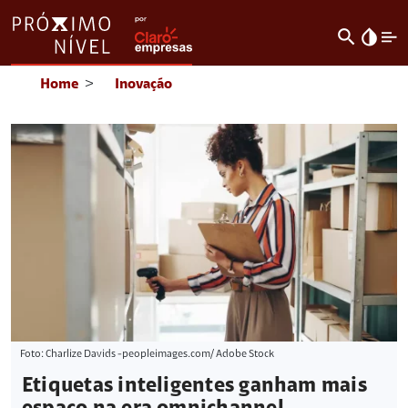
search
invert_colors
Home
>
Inovação
Foto: Charlize Davids -peopleimages.com/ Adobe Stock
Etiquetas inteligentes ganham mais