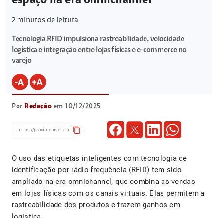
espaço na era omnichannel
2
minutos de leitura
Tecnologia RFID impulsiona rastreabilidade, velocidade
logística e integração entre lojas físicas e e-commerce no
varejo
Por
Redação
em 10/12/2025
content_copy
O uso das etiquetas inteligentes com tecnologia de
identificação por rádio frequência (RFID) tem sido
ampliado na era omnichannel, que combina as vendas
em lojas físicas com os canais virtuais. Elas permitem a
rastreabilidade dos produtos e trazem ganhos em
logística.