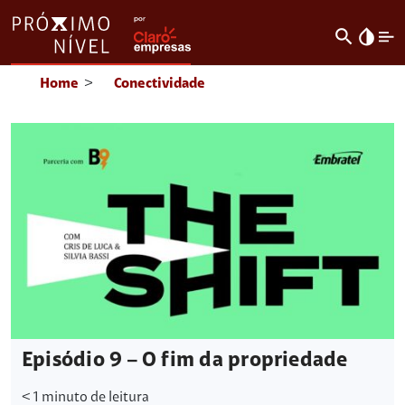
search
invert_colors
Home
>
Conectividade
Episódio 9 – O fim da propriedade
< 1
minuto de leitura