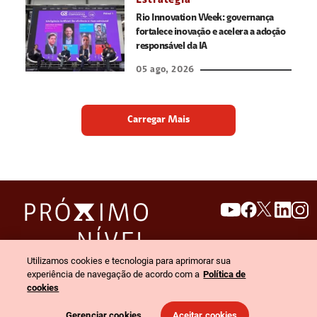
Estratégia
Rio Innovation Week: governança
fortalece inovação e acelera a adoção
responsável da IA
05 ago, 2026
Carregar Mais
search
invert_colors
Utilizamos cookies e tecnologia para aprimorar sua
Menu
experiência de navegação de acordo com a
Política de
cookies
© 2026 Claro empresas. Todos os direitos reservados.
Gerenciar cookies
Aceitar cookies