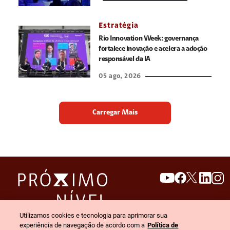
Estratégia
Rio Innovation Week: governança
fortalece inovação e acelera a adoção
responsável da IA
05 ago, 2026
Carregar Mais
search
invert_colors
Utilizamos cookies e tecnologia para aprimorar sua
Menu
experiência de navegação de acordo com a
Política de