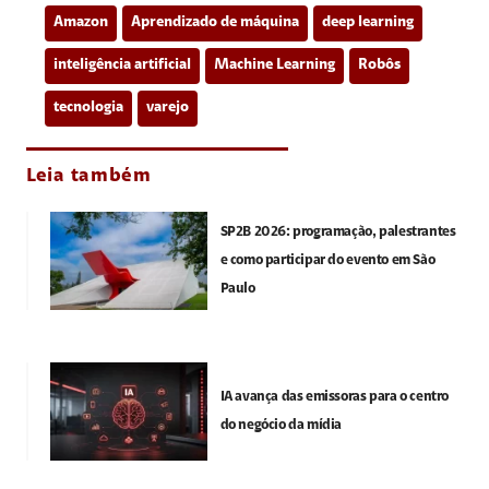
Amazon
Aprendizado de máquina
deep learning
inteligência artificial
Machine Learning
Robôs
tecnologia
varejo
Leia também
SP2B 2026: programação, palestrantes
e como participar do evento em São
Paulo
IA avança das emissoras para o centro
do negócio da mídia