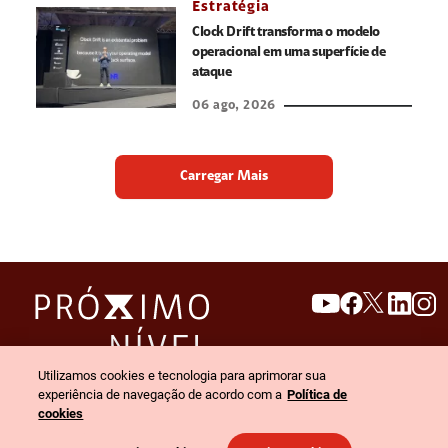
Estratégia
Clock Drift transforma o modelo
operacional em uma superfície de
ataque
06 ago, 2026
Carregar Mais
search
invert_colors
Utilizamos cookies e tecnologia para aprimorar sua
Menu
experiência de navegação de acordo com a
Política de
cookies
© 2026 Claro empresas. Todos os direitos reservados.