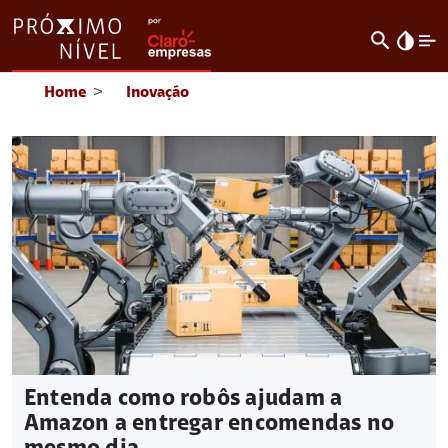
search
invert_colors
Home
>
Inovação
Entenda como robôs ajudam a
Amazon a entregar encomendas no