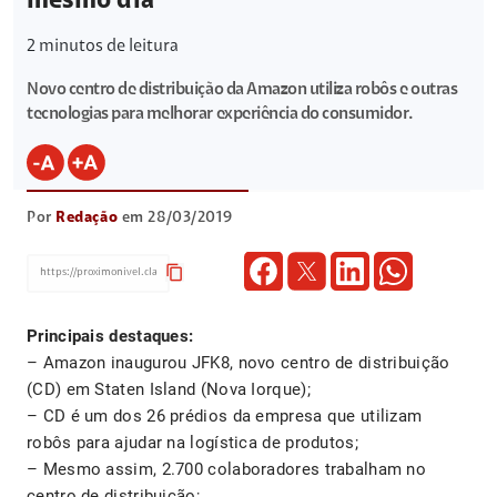
mesmo dia
2
minutos de leitura
Novo centro de distribuição da Amazon utiliza robôs e outras
tecnologias para melhorar experiência do consumidor.
Por
Redação
em 28/03/2019
content_copy
Principais destaques:
– Amazon inaugurou JFK8, novo centro de distribuição
(CD) em Staten Island (Nova Iorque);
– CD é um dos 26 prédios da empresa que utilizam
robôs para ajudar na logística de produtos;
– Mesmo assim, 2.700 colaboradores trabalham no
centro de distribuição;