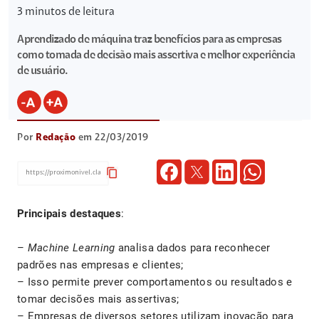
3
minutos de leitura
Aprendizado de máquina traz benefícios para as empresas
como tomada de decisão mais assertiva e melhor experiência
de usuário.
Por
Redação
em 22/03/2019
content_copy
Principais destaques
:
–
Machine Learning
analisa dados para reconhecer
padrões nas empresas e clientes;
– Isso permite prever comportamentos ou resultados e
tomar decisões mais assertivas;
– Empresas de diversos setores utilizam inovação para