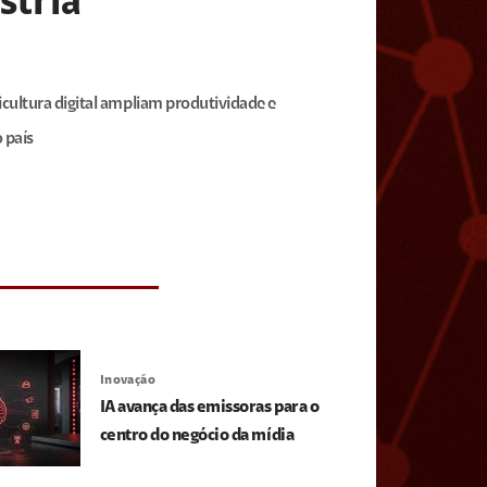
stria
cultura digital ampliam produtividade e
 país
Inovação
IA avança das emissoras para o
centro do negócio da mídia