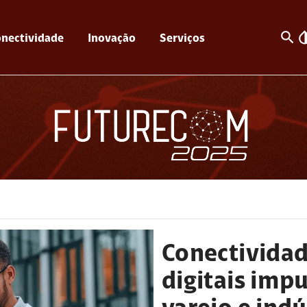
search
invert_c
nectividade
Inovação
Serviços
Conectividad
digitais imp