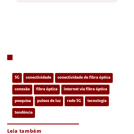
5G
conectividade
conectividade de fibra óptica
conexão
fibra óptica
internet via fibra óptica
pesquisa
pulsos de luz
rede 5G
tecnologia
tendência
Leia também