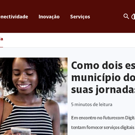
search
invert_c
nectividade
Inovação
Serviços
ia
Como dois e
município do
suas jornada
5
minutos de leitura
Em encontro no Futurecom Digit
tentam fornecer serviços digitais