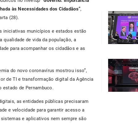
públicos no
meetup
“Governo: Importância
linhada às Necessidades dos Cidadãos”
,
rta (28).
s iniciativas municípios e estados estão
a qualidade de vida da população, a
idade para acompanhar os cidadãos e as
ndemia do novo coronavírus mostrou isso”,
r de TI e transformação digital da Agência
do estado de Pernambuco.
gitais, as entidades públicas precisaram
dade e velocidade para garantir acesso a
, sistemas e aplicativos nem sempre são