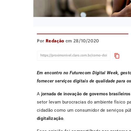
Por
Redação
em 28/10/2020
content_copy
Em encontro no Futurecom Digital Week, gest
fornecer serviços digitais de qualidade para o
A
jornada de inovação de governos brasileiros
setor levam burocracias do ambiente físico par
cidadão como um consumidor de serviços públ
digitalização
.