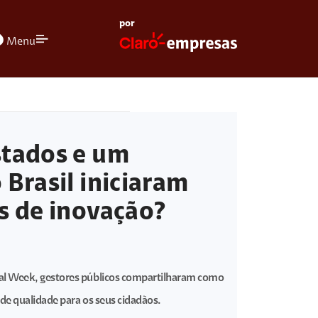
por
olors
Menu
stados e um
 Brasil iniciaram
s de inovação?
al Week, gestores públicos compartilharam como
 de qualidade para os seus cidadãos.