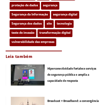
proteção de dados
segurança
Segurança da Informação
segurança digital
Segurança dos dados
site
tecnologia
teste de invasão
transformação digital
vulnerabilidade das empresas
Leia também
Hiperconectividade fortalece serviços
de segurança pública e amplia a
capacidade de resposta
Broadcast + Broadband: a convergência