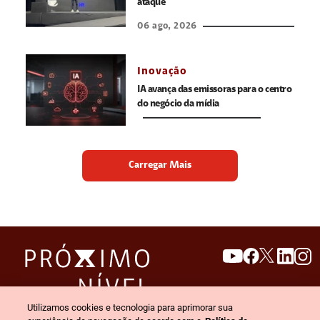
ataque
06 ago, 2026
Inovação
IA avança das emissoras para o centro
do negócio da mídia
Carregar Mais
search
invert_colors
Utilizamos cookies e tecnologia para aprimorar sua
Menu