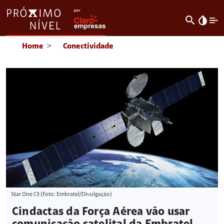
search
invert_colors
Home
>
Conectividade
Star One C3 (Foto: Embratel/Divulgação)
Cindactas da Força Aérea vão usar