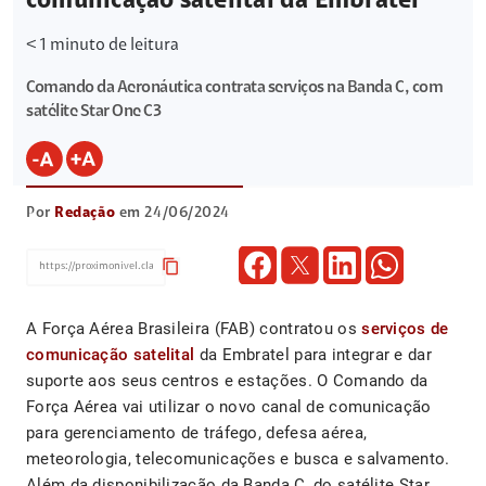
comunicação satelital da Embratel
< 1
minuto de leitura
Comando da Aeronáutica contrata serviços na Banda C, com
satélite Star One C3
Por
Redação
em 24/06/2024
content_copy
A Força Aérea Brasileira (FAB) contratou os
serviços de
comunicação satelital
da Embratel para integrar e dar
suporte aos seus centros e estações. O Comando da
Força Aérea vai utilizar o novo canal de comunicação
para gerenciamento de tráfego, defesa aérea,
meteorologia, telecomunicações e busca e salvamento.
Além da disponibilização da Banda C, do satélite Star