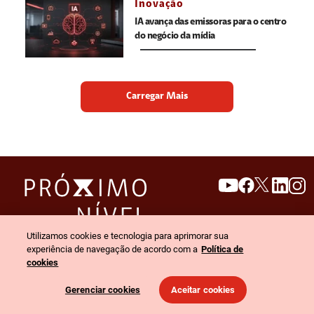
Inovação
IA avança das emissoras para o centro
do negócio da mídia
Carregar Mais
search
invert_colors
Utilizamos cookies e tecnologia para aprimorar sua
Menu
experiência de navegação de acordo com a
Política de
cookies
© 2026 Claro empresas. Todos os direitos reservados.
Gerenciar cookies
Aceitar cookies
Política de privacidade