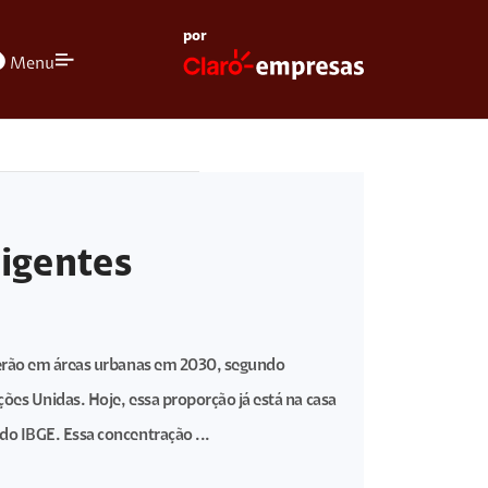
por
olors
Menu
ligentes
verão em áreas urbanas em 2030, segundo
ões Unidas. Hoje, essa proporção já está na casa
do IBGE. Essa concentração ...