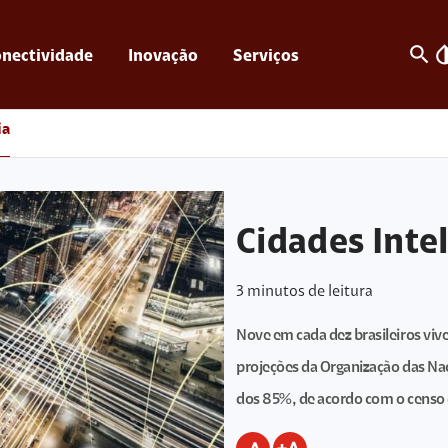
search
invert_c
nectividade
Inovação
Serviços
ia
Cidades Inte
3
minutos de leitura
Nove em cada dez brasileiros vi
projeções da Organização das Naç
dos 85%, de acordo com o censo 