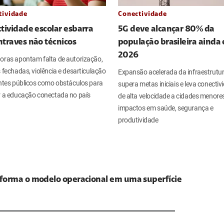
tividade
Conectividade
tividade escolar esbarra
5G deve alcançar 80% da
traves não técnicos
população brasileira ainda
2026
oras apontam falta de autorização,
 fechadas, violência e desarticulação
Expansão acelerada da infraestrutu
ntes públicos como obstáculos para
supera metas iniciais e leva conectiv
r a educação conectada no país
de alta velocidade a cidades menore
impactos em saúde, segurança e
produtividade
nsforma o modelo operacional em uma superfície