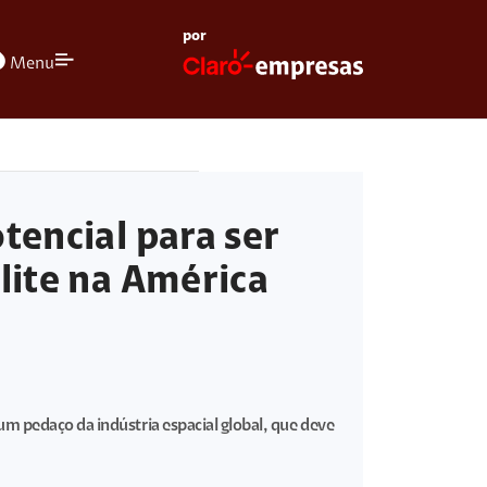
por
olors
Menu
tencial para ser
élite na América
m pedaço da indústria espacial global, que deve