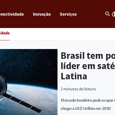
search
invert_c
nectividade
Inovação
Serviços
idade
Brasil tem po
líder em sat
Latina
2
minutos de leitura
Mercado brasileiro pode ocupar u
chegar a US$ 1 trilhão em 2030