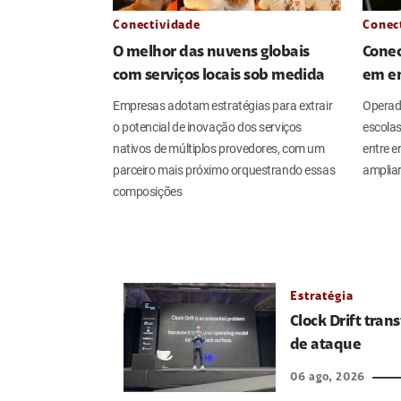
Conectividade
Conec
O melhor das nuvens globais
Conec
com serviços locais sob medida
em en
Empresas adotam estratégias para extrair
Operad
o potencial de inovação dos serviços
escolas
nativos de múltiplos provedores, com um
entre e
parceiro mais próximo orquestrando essas
amplia
composições
Estratégia
Clock Drift tra
de ataque
06 ago, 2026