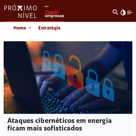
search
invert_colors
Home
>
Estratégia
Ataques cibernéticos em energia
ficam mais sofisticados