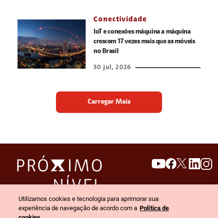
Conectividade
IoT e conexões máquina a máquina
crescem 17 vezes mais que as móveis
no Brasil
30 jul, 2026
Carregar Mais
search
invert_colors
Utilizamos cookies e tecnologia para aprimorar sua
Menu
experiência de navegação de acordo com a
Política de
cookies