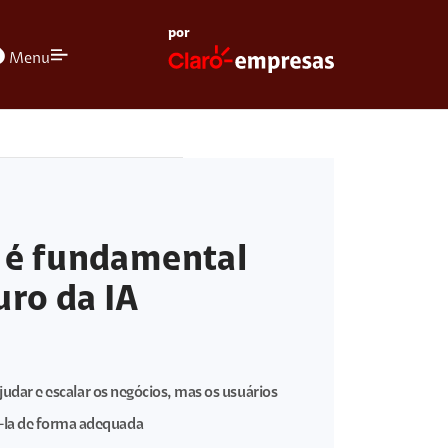
por
olors
Menu
 é fundamental
uro da IA
 ajudar e escalar os negócios, mas os usuários
-la de forma adequada