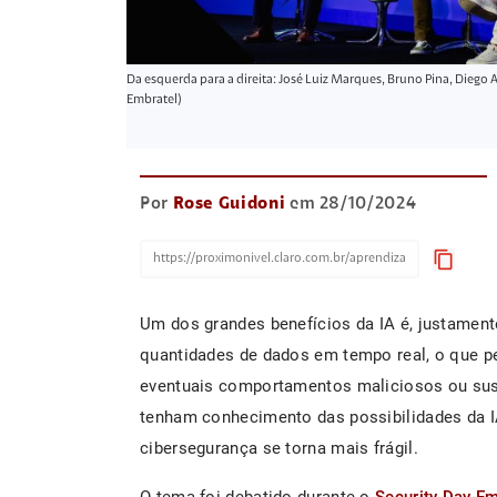
Da esquerda para a direita: José Luiz Marques, Bruno Pina, Diego A
Embratel)
Por
Rose Guidoni
em 28/10/2024
content_copy
Um dos grandes benefícios da IA é, justament
quantidades de dados em tempo real, o que pe
eventuais comportamentos maliciosos ou sus
tenham conhecimento das possibilidades da IA
cibersegurança se torna mais frágil.
O tema foi debatido durante o
Security Day E