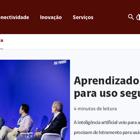
search
invert_c
nectividade
Inovação
Serviços
ia
Aprendizado
para uso seg
4
minutos de leitura
A inteligência artificial veio para
precisam de letramento para usá