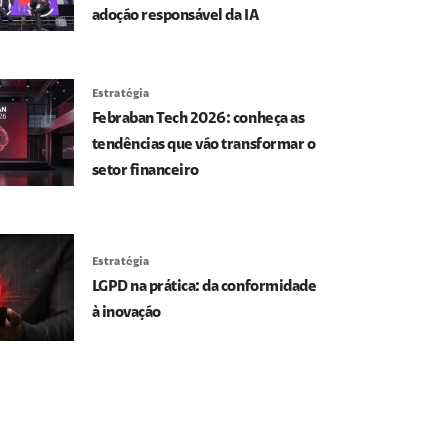
adoção responsável da IA
Estratégia
Febraban Tech 2026: conheça as
tendências que vão transformar o
setor financeiro
Estratégia
LGPD na prática: da conformidade
à inovação