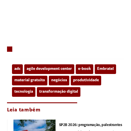
adc
agile development center
e-book
Embratel
material gratuito
negócios
produtividade
tecnologia
transformação digital
Leia também
SP2B 2026: programação, palestrantes